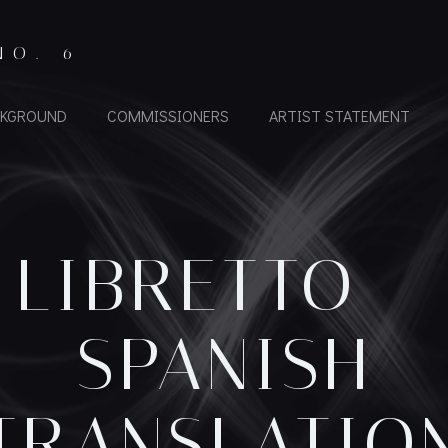
NO. 6
KGROUND
COMMISSIONERS
ARTIST STATEMENT
LIBRETTO –
SPANISH
TRANSLATIO