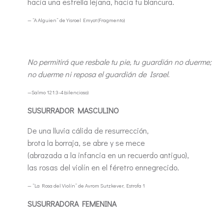
hacia una estrella lejana, hacia tu blancura.
— “A Alguien” de Yisroel Emyot (Fragmento)
No permitirá que resbale tu pie, tu guardián no duerme;
no duerme ni reposa el guardián de Israel.
—Salmo 121:3-4 (silencioso)
SUSURRADOR MASCULINO
De una lluvia cálida de resurrección,
brota la borraja, se abre y se mece
(abrazada a la infancia en un recuerdo antiguo),
las rosas del violín en el féretro ennegrecido.
— “La Rosa del Violín” de Avrom Sutzkever, Estrofa 1
SUSURRADORA FEMENINA