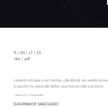
YI
|
EN
|
LT
|
ES
.doc
|
.pdf
Levanto mis ojos a los montes: ¿de dónde me vendrá el aux
El auxilio me viene del Señor, que hizo el cielo y la tierra.
—Salmo 121:1-2 (silencioso)
SUSURRADOR MASCULINO