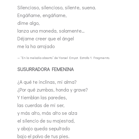
Silencioso, silencioso, silente, suena.
Engáñame, engáñame,
dime algo,
lanza una moneda, solamente…
Déjame creer que el ángel
me la ha arrojado
— “En la melodía absorto” de Yisroel Emyot. Estrofa 1. Fragmento.
SUSURRADORA FEMENINA
¿A qué te inclinas, mi alma?
¿Por qué zumbas, honda y grave?
Y tiemblan las paredes,
las cuerdas de mi ser,
y más alto, más alto se alza
el silencio de su majestad,
y abajo queda sepultado
bajo el polvo de tus pies.