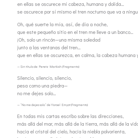
en ellas se oscurece mi cabeza, humana y dolida…
se oscurece por sí mismo el tren nocturno que va a ning
Oh, qué suerte la mía, así, de día a noche,
que este pequeño sitio en el tren me lleve a un banco…
¡Oh, solo un rincón—una misma soledad
junto a las ventanas del tren…
que en ellas se oscurezca, en calma, la cabeza humana y
— Sin título de Peretz Markish (Fragmento)
Silencio, silencio, silencio,
pesa como una piedra—
no me dejes solo…
— “No me dejes solo” de Yisroel Emyot (Fragmento)
En todas mis cartas escribo sobre las direcciones,
más allá del mar, más allá de la tierra, más allá de la vid
hacia el cristal del cielo, hacia la niebla polvorienta,