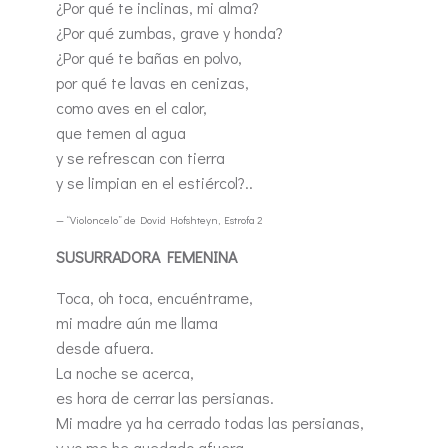
¿Por qué te inclinas, mi alma?
¿Por qué zumbas, grave y honda?
¿Por qué te bañas en polvo,
por qué te lavas en cenizas,
como aves en el calor,
que temen al agua
y se refrescan con tierra
y se limpian en el estiércol?..
— “Violoncelo” de Dovid Hofshteyn, Estrofa 2
SUSURRADORA FEMENINA
Toca, oh toca, encuéntrame,
mi madre aún me llama
desde afuera.
La noche se acerca,
es hora de cerrar las persianas.
Mi madre ya ha cerrado todas las persianas,
y yo me he quedado afuera,