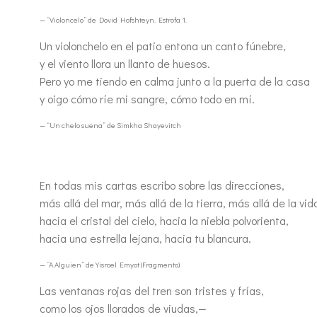
— “Violoncelo” de Dovid Hofshteyn. Estrofa 1.
Un violonchelo en el patio entona un canto fúnebre,
y el viento llora un llanto de huesos.
Pero yo me tiendo en calma junto a la puerta de la casa
y oigo cómo ríe mi sangre, cómo todo en mí.
— “Un chelo suena” de Simkha Shayevitch
En todas mis cartas escribo sobre las direcciones,
más allá del mar, más allá de la tierra, más allá de la vid
hacia el cristal del cielo, hacia la niebla polvorienta,
hacia una estrella lejana, hacia tu blancura.
— “A Alguien” de Yisroel Emyot (Fragmento)
Las ventanas rojas del tren son tristes y frías,
como los ojos llorados de viudas,—