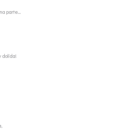
una parte…
 dolida!
a,