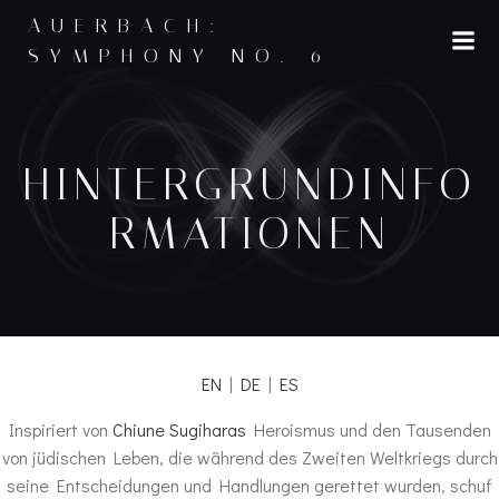
Skip
AUERBACH:
to
SYMPHONY NO. 6
content
HINTERGRUNDINFO
RMATIONEN
EN
|
DE
|
ES
Inspiriert von
Chiune Sugiharas
Heroismus und den Tausenden
von jüdischen Leben, die während des Zweiten Weltkriegs durch
seine Entscheidungen und Handlungen gerettet wurden, schuf