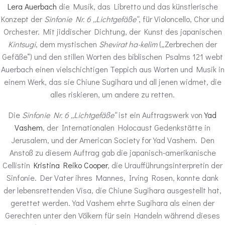
Lera Auerbach
die Musik, das Libretto und das künstlerische
Konzept der
Sinfonie Nr. 6 „Lichtgefäße“
, für Violoncello, Chor und
Orchester. Mit jiddischer Dichtung, der Kunst des japanischen
Kintsugi
, dem mystischen
Shevirat ha-kelim
(„Zerbrechen der
Gefäße“) und den stillen Worten des biblischen Psalms 121 webt
Auerbach einen vielschichtigen Teppich aus Worten und Musik in
einem Werk, das sie Chiune Sugihara und all jenen widmet, die
alles riskieren, um andere zu retten.
Die
Sinfonie Nr. 6 „
Lichtgefäße
“
ist ein Auftragswerk von
Yad
Vashem
, der Internationalen Holocaust Gedenkstätte in
Jerusalem, und der American Society for Yad Vashem. Den
Anstoß zu diesem Auftrag gab die japanisch-amerikanische
Cellistin
Kristina Reiko Cooper
, die Uraufführungsinterpretin der
Sinfonie. Der Vater ihres Mannes, Irving Rosen, konnte dank
der lebensrettenden Visa, die Chiune Sugihara ausgestellt hat,
gerettet werden. Yad Vashem ehrte Sugihara als einen der
Gerechten unter den Völkern für sein Handeln während dieses